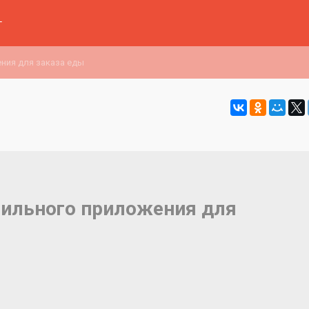
г
ния для заказа еды
бильного приложения для