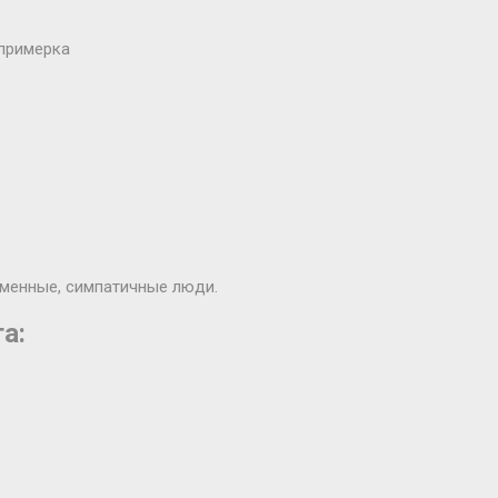
 примерка
еменные, симпатичные люди.
а: