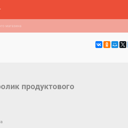
г
го магазина
олик продуктового
та