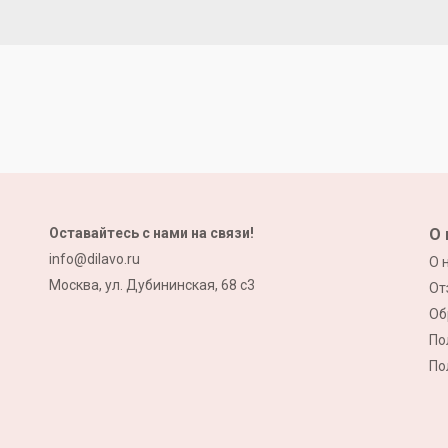
Оставайтесь с нами на связи!
О 
info@dilavo.ru
О 
Москва, ул. Дубининская, 68 с3
От
Об
По
По