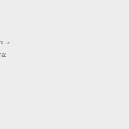
0 лет
а: