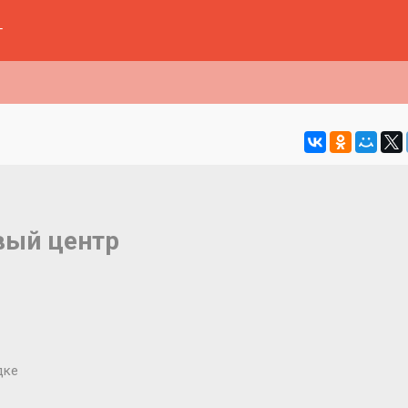
г
овый центр
дке