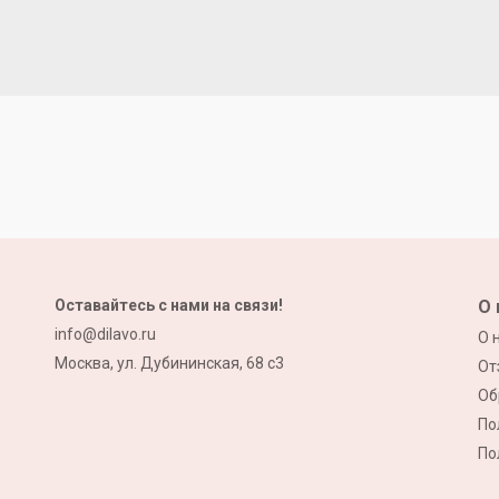
Оставайтесь с нами на связи!
О 
info@dilavo.ru
О 
Москва, ул. Дубининская, 68 с3
От
Об
По
По