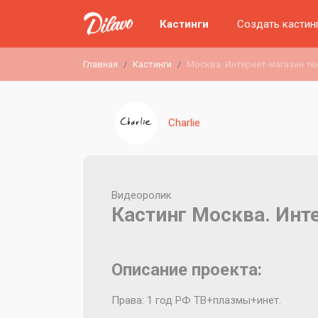
Кастинги
Создать кастин
Главная
Кастинги
Москва. Интернет-магазин те
Charlie
Видеоролик
Кастинг Москва. Инт
Описание проекта:
Права: 1 год РФ ТВ+плазмы+инет.