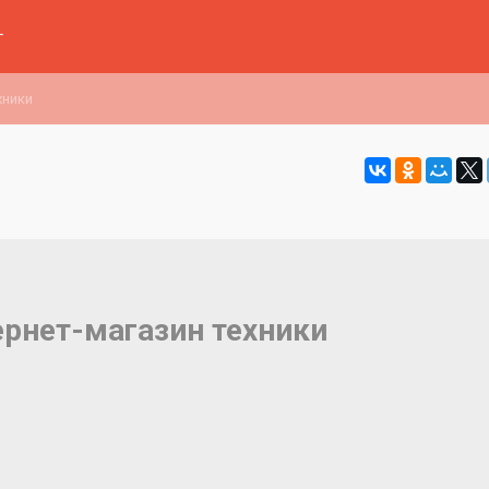
г
хники
ернет-магазин техники