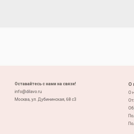
Оставайтесь с нами на связи!
О 
info@dilavo.ru
О 
Москва, ул. Дубининская, 68 с3
От
Об
По
По