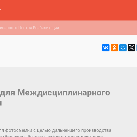
г
инарного Центра Реабилитации
 для Междисциплинарного
и
ля фотосъемки с целью дальнейшего производства