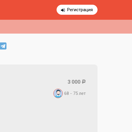
Регистрация
3 000
Р
68 - 75
лет