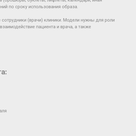
 (брошюры, буклеты, лифлеты, календари, иная
ний по сроку использования образа.
 сотрудники (врачи) клиники. Модели нужны для роли
взаимодействие пациента и врача, а также
а:
аля