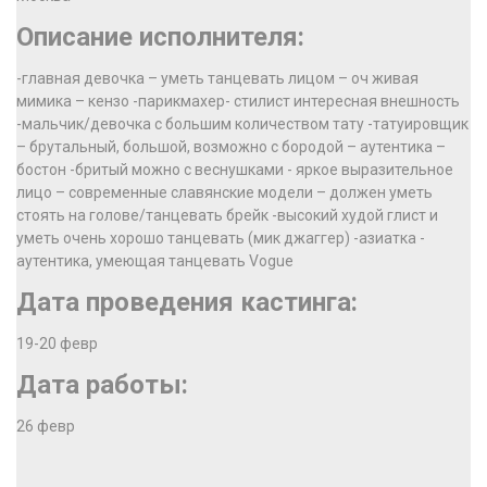
Описание исполнителя:
-главная девочка – уметь танцевать лицом – оч живая
мимика – кензо -парикмахер- стилист интересная внешность
-мальчик/девочка с большим количеством тату -татуировщик
– брутальный, большой, возможно с бородой – аутентика –
бостон -бритый можно с веснушками - яркое выразительное
лицо – современные славянские модели – должен уметь
стоять на голове/танцевать брейк -высокий худой глист и
уметь очень хорошо танцевать (мик джаггер) -азиатка -
аутентика, умеющая танцевать Vogue
Дата проведения кастинга:
19-20 февр
Дата работы:
26 февр