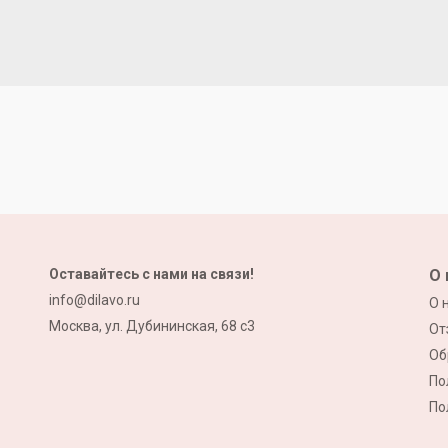
Оставайтесь с нами на связи!
О 
info@dilavo.ru
О 
Москва, ул. Дубининская, 68 с3
От
Об
По
По