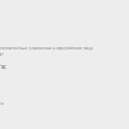
интеллигентные славянские и европейские лица.
Ф!
а:
та