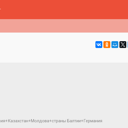
г
сия+Казахстан+Молдова+страны Балтии+Германия