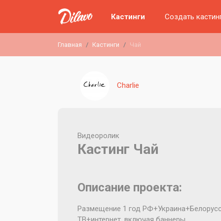
Кастинги
Создать кастин
Главная
Кастинги
Чай
Charlie
Видеоролик
Кастинг Чай
Описание проекта:
Размещение 1 год РФ+Украина+Белорус
ТВ+интернет, включая баннеры.