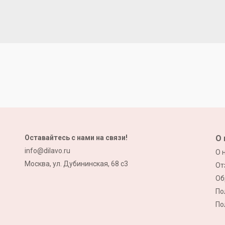
Оставайтесь с нами на связи!
О 
info@dilavo.ru
О 
Москва, ул. Дубининская, 68 с3
От
Об
По
По