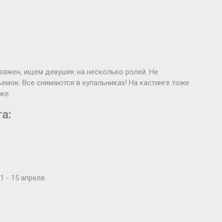
еважен, ищем девушек на несколько ролей. Не
ъемок. Все снимаются в купальниках! На кастинге тоже
ке.
а:
 - 15 апреля.