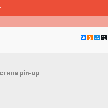
г
стиле pin-up