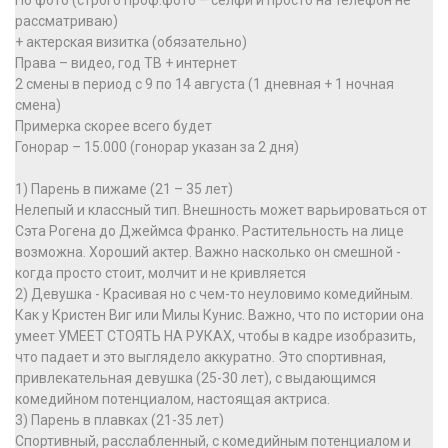
По фото (строго проф.фото – селфи и просто на телефон не
рассматриваю)
+ актерская визитка (обязательно)
Права – видео, год ТВ + интернет
2 смены в период с 9 по 14 августа (1 дневная + 1 ночная
смена)
Примерка скорее всего будет
Гонорар – 15.000 (гонорар указан за 2 дня)
1) Парень в пижаме (21 – 35 лет)
Нелепый и классный тип. Внешность может варьироваться от
Сэта Рогена до Джеймса Франко. Растительность на лице
возможна. Хороший актер. Важно насколько он смешной -
когда просто стоит, молчит и не кривляется
2) Девушка - Красивая но с чем-то неуловимо комедийным.
Как у Кристен Виг или Милы Кунис. Важно, что по истории она
умеет УМЕЕТ СТОЯТЬ НА РУКАХ, чтобы в кадре изобразить,
что падает и это выглядело аккуратно. Это спортивная,
привлекательная девушка (25-30 лет), с выдающимся
комедийном потенциалом, настоящая актриса.
3) Парень в плавках (21-35 лет)
Спортивный, расслабленный, с комедийным потенциалом и