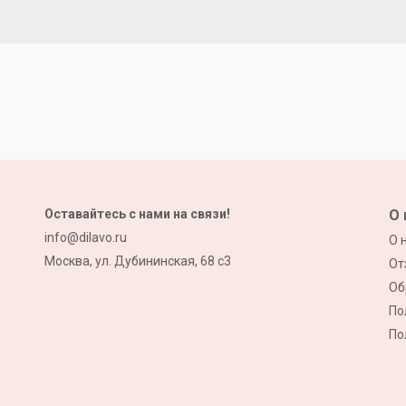
Оставайтесь с нами на связи!
О 
info@dilavo.ru
О 
Москва, ул. Дубининская, 68 с3
От
Об
По
По