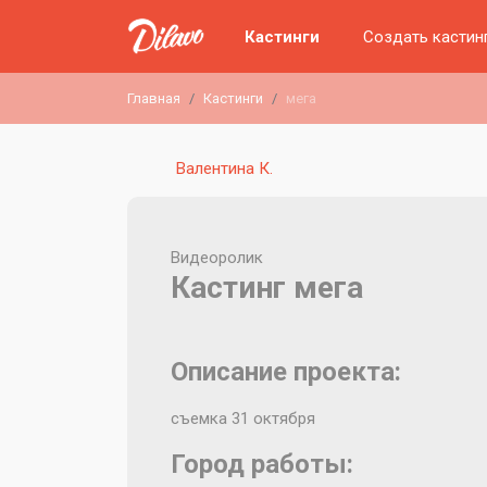
Кастинги
Создать кастин
Главная
Кастинги
мега
Валентина К.
Видеоролик
Кастинг мега
Описание проекта:
съемка 31 октября
Город работы: