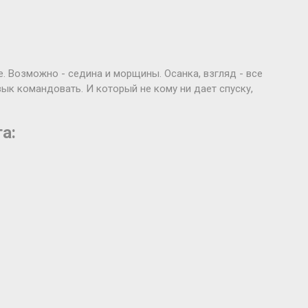
е. Возможно - седина и морщины. Осанка, взгляд - все
вык командовать. И который не кому ни дает спуску,
а: