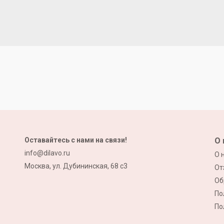
Оставайтесь с нами на связи!
О 
info@dilavo.ru
О 
Москва, ул. Дубининская, 68 с3
От
Об
По
По