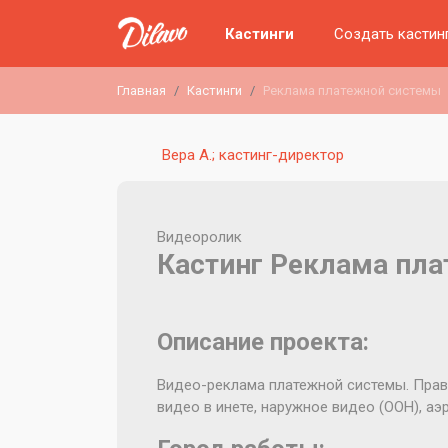
Кастинги
Создать кастин
Главная
Кастинги
Реклама платежной системы
Вера А.; кастинг-директор
Видеоролик
Кастинг Реклама пл
Описание проекта:
Видео-реклама платежной системы. Права:
видео в инете, наружное видео (OOH), аэ