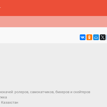
г
юкачей: ролеров, самокатчиков, бмхеров и скейтеров
ружка
, Казахстан