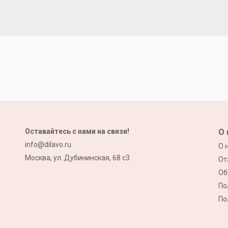
Оставайтесь с нами на связи!
О 
info@dilavo.ru
О 
Москва, ул. Дубининская, 68 с3
От
Об
По
По