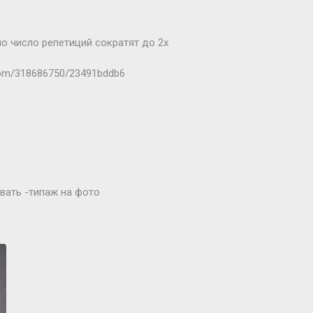
о число репетиций сократят до 2х
com/318686750/23491bddb6
евать -типаж на фото