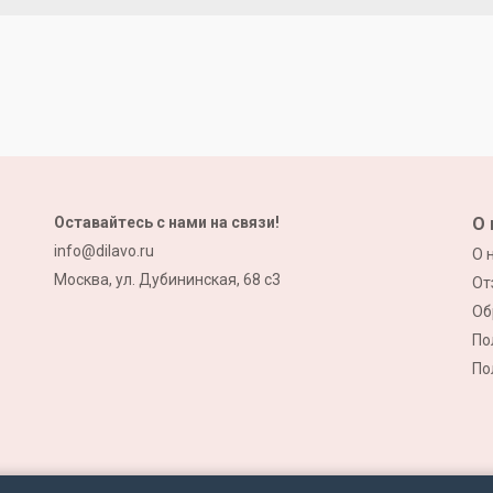
Оставайтесь с нами на связи!
О 
info@dilavo.ru
О 
Москва, ул. Дубининская, 68 с3
От
Об
По
По