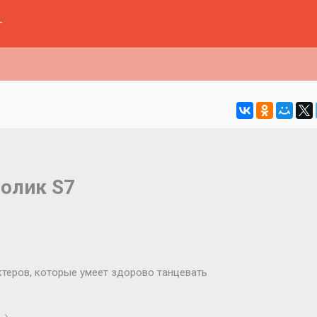
г
олик S7
теров, которые умеет здорово танцевать