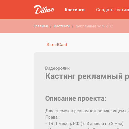
Кастинги
Создать кастин
Главная
Кастинги
рекламный ролик S7
StreetCast
Видеоролик
Кастинг рекламный р
Описание проекта:
Для съемок в рекламном ролике ищем ак
Права:
- ТВ: 1 месяц, РФ ( с 3 апреля по 3 мая)