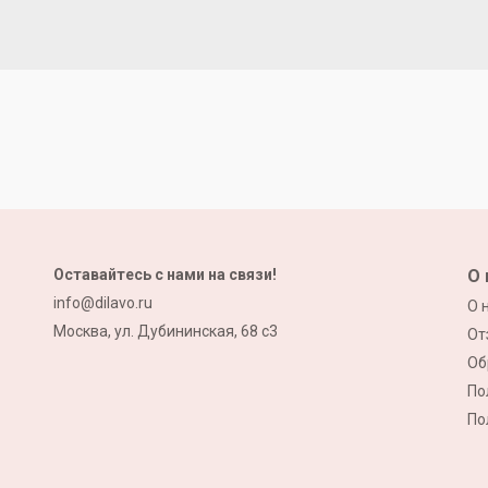
Оставайтесь с нами на связи!
О 
info@dilavo.ru
О 
Москва, ул. Дубининская, 68 с3
От
Об
По
По