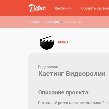
Кастинги
Создать кастин
Главная
Кастинги
Видеоролик
Анна П.
Видеоролик
Кастинг Видеоролик
Описание проекта:
Рекламный ролик марки автомобиля. Разм