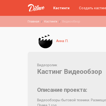
Кастинги
Создать кастин
Главная
Кастинги
Видеообзор
Анна П.
Видеоролик
Кастинг Видеообзор
Описание проекта:
Видеообзоры бытовой техники. Размещени
Права 1 год .