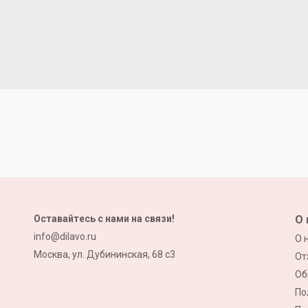
Оставайтесь с нами на связи!
О 
info@dilavo.ru
О 
Москва, ул. Дубининская, 68 с3
От
Об
По