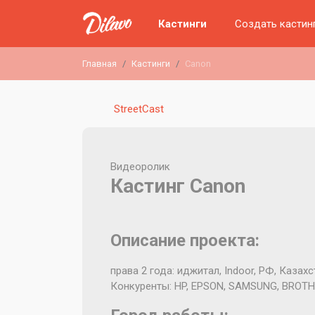
Кастинги
Создать кастин
Главная
Кастинги
Canon
StreetCast
Видеоролик
Кастинг Canon
Описание проекта:
права 2 года: иджитал, Indoor, РФ, Казахс
Конкуренты: HP, EPSON, SAMSUNG, BROT