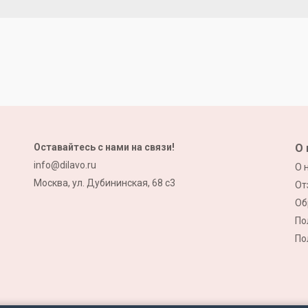
Оставайтесь с нами на связи!
О 
info@dilavo.ru
О 
Москва, ул. Дубининская, 68 с3
От
Об
По
По