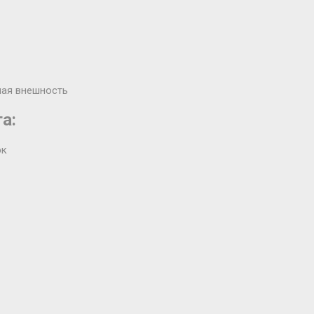
ная внешность
а:
эк