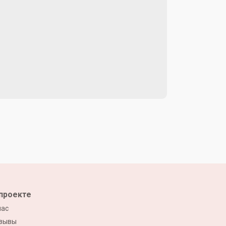
проекте
нас
зывы