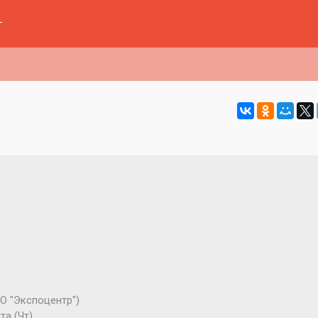
г
О "Экспоцентр")
та (Чт)