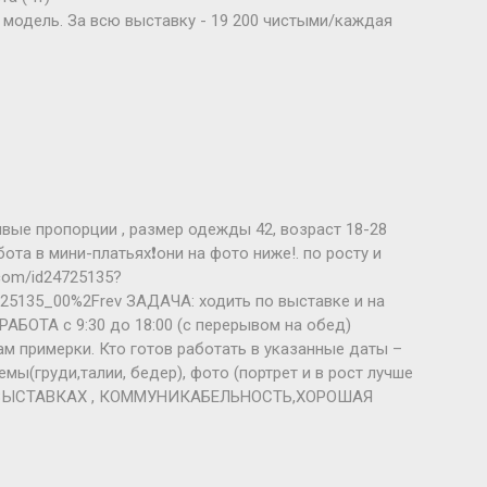
 модель. За всю выставку - 19 200 чистыми/каждая
ивые пропорции , размер одежды 42, возраст 18-28
ота в мини-платьях❗они на фото ниже!. по росту и
.com/id24725135?
25135_00%2Frev ЗАДАЧА: ходить по выставке и на
РАБОТА с 9:30 до 18:00 (с перерывом на обед)
м примерки. Кто готов работать в указанные даты –
мы(груди,талии, бедер), фото (портрет и в рост лучше
А ВЫСТАВКАХ , КОММУНИКАБЕЛЬНОСТЬ,ХОРОШАЯ