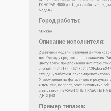
ГОНОРАР: 4800 р / 1 день работы каждая
модель.
Город работы:
Москва
Описание исполнителя:
2 девушки модели, отличная фигура,крас
лет. Одежду предоставляет заказчик. Раб
цвету волос предпочтений нет. https://vk
z=photo24725135_457239709%2Falbum247
стенде, улыбаться, рекламировать товар 
Утверждение по фото/видео и результата
ждем фио, возраст, рост,актуальные объе
с выставок!); ВАЖЕН ОПЫТ РАБОТЫ Н
ДИКЦИЯ.
Пример типажа: