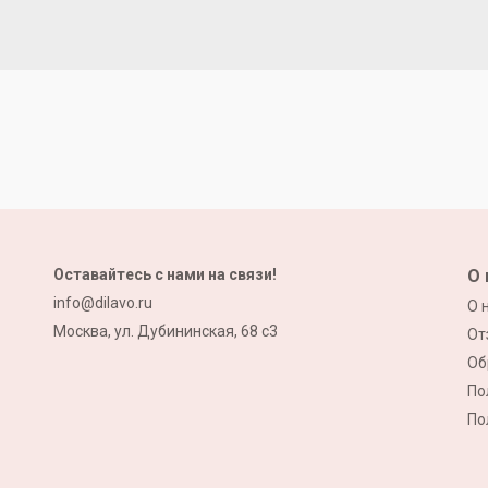
Оставайтесь с нами на связи!
О 
info@dilavo.ru
О 
Москва, ул. Дубининская, 68 с3
От
Об
По
По