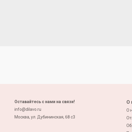
Оставайтесь с нами на связи!
О 
info@dilavo.ru
О 
Москва, ул. Дубининская, 68 с3
От
Об