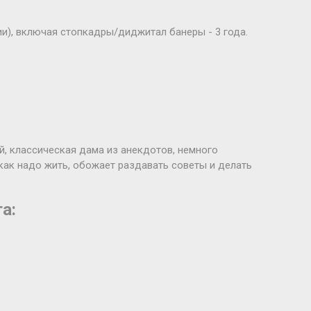
ии), включая стопкадры/диджитал банеры - 3 года.
й, классическая дама из анекдотов, немного
 как надо жить, обожает раздавать советы и делать
а: