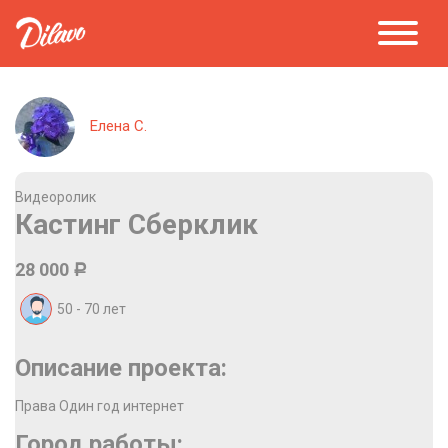
Елена С.
Видеоролик
Кастинг Сберклик
28 000
Р
50 - 70
лет
Описание проекта:
Права Один год интернет
Город работы: