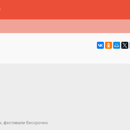
г
ж, фестивали бессрочно