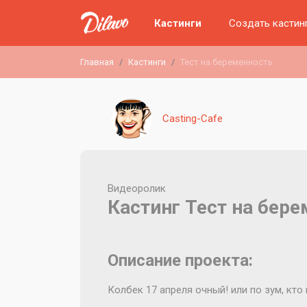
Кастинги
Создать кастин
Главная
Кастинги
Тест на беременность
Casting-Cafe
Видеоролик
Кастинг Тест на бер
Описание проекта:
Колбек 17 апреля очный! или по зум, кто