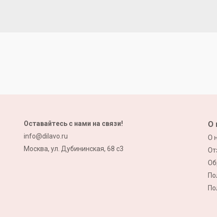
Оставайтесь с нами на связи!
О 
info@dilavo.ru
О 
Москва, ул. Дубининская, 68 с3
От
Об
По
По