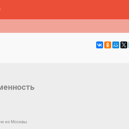
г
еменность
 не из Москвы