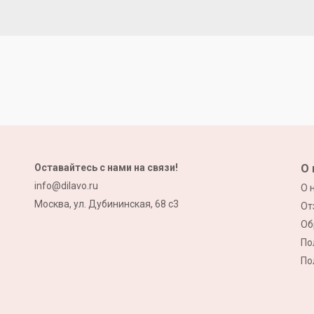
Оставайтесь с нами на связи!
О 
info@dilavo.ru
О 
Москва, ул. Дубининская, 68 с3
От
Об
По
По