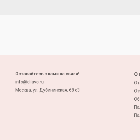
Оставайтесь с нами на связи!
О 
info@dilavo.ru
О 
Москва, ул. Дубининская, 68 с3
От
Об
По
По