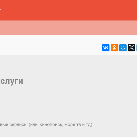
г
услуги
вые сервисы (иви, кинопоиск, море тв и тд)