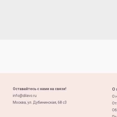
Оставайтесь с нами на связи!
О 
info@dilavo.ru
О 
Москва, ул. Дубининская, 68 с3
От
Об
По