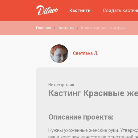
Кастинги
Создать кастин
Главная
Кастинги
Красивые женские руки
Светлана Л.
Видеоролик
Кастинг Красивые же
Описание проекта:
Нужны ухоженные женские руки. Утвержд
рук в хорошем качестве на однотонной 