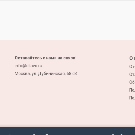
Оставайтесь с нами на связи!
О 
info@dilavo.ru
О 
Москва, ул. Дубининская, 68 с3
От
Об
По
По