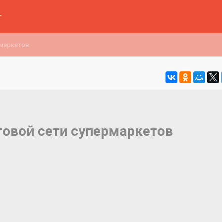
г
рмаркетов
говой сети супермаркетов