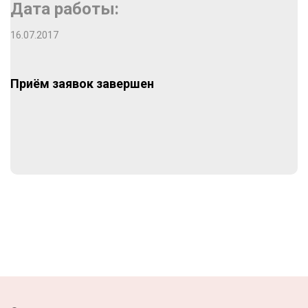
Дата работы:
16.07.2017
Приём заявок завершен