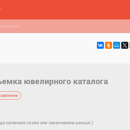
г
о каталога
ъемка ювелирного каталога
равление
гда начинаем позже или заканчиваем раньше )