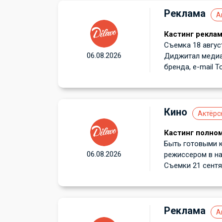
Реклама
А
Кастинг реклам
Съемка 18 август
06.08.2026
Диджитал медиа: 
бренда, e-mail Т
Кино
Актёрс
Кастинг полно
Быть готовыми к
06.08.2026
режиссером в н
Съемки 21 сентяб
Реклама
А