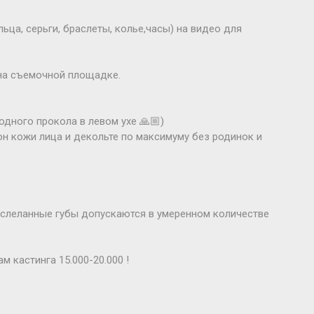
ца, серьги, браслеты, колье,часы) на видео для
на съемочной площадке.
одного прокола в левом ухе 🙏🏼)
он кожи лица и декольте по максимуму без родинок и
 слеланные губы допускаются в умеренном количестве
м кастинга 15.000-20.000 !