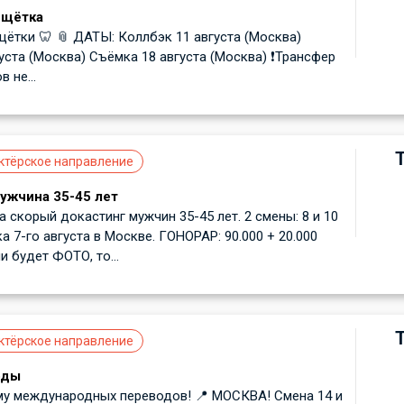
 щётка
щётки 🦷 📎 ДАТЫ: Коллбэк 11 августа (Москва)
уста (Москва) Съёмка 18 августа (Москва) ❗️Трансфер
 не...
ктёрское направление
мужчина 35-45 лет
а скорый докастинг мужчин 35-45 лет. 2 смены: 8 и 10
а 7-го августа в Москве. ГОНОРАР: 90.000 + 20.000
и будет ФОТО, то...
ктёрское направление
оды
му международных переводов! 📍 МОСКВА! Смена 14 и