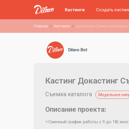
Кастинги
Создать кастин
Главная
Кастинги
Докастинг Съемка ювелирног
Dilavo Bot
Кастинг Докастинг С
Съемка каталога
Модельное нап
Описание проекта:
⭐️Сменный график работы с 9 до 18( ино