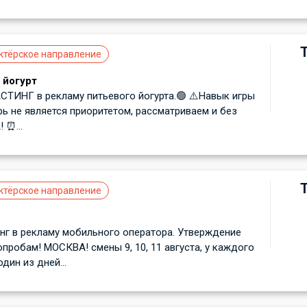
ктёрское направление
 йогурт
ИНГ в рекламу питьевого йогурта.🟢 ⚠️Навык игры
рь не является приоритетом, рассматриваем и без
 ⏰...
ктёрское направление
г в рекламу мобильного оператора. Утверждение
робам! МОСКВА! смены 9, 10, 11 августа, у каждого
один из дней...