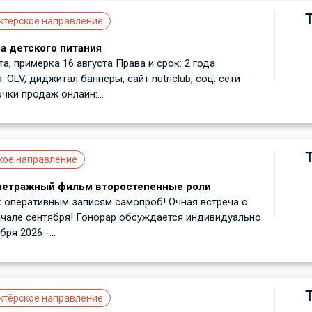
ктёрское направление
а детского питания
а, примерка 16 августа Права и срок: 2 года
OLV, диджитал баннеры, сайт nutriclub, соц. сети
очки продаж онлайн:...
кое направление
метражный фильм второстепенные роли
 оперативным записям самопроб! Очная встреча с
ачале сентября! Гонорар обсуждается индивидуально
ря 2026 -...
ктёрское направление