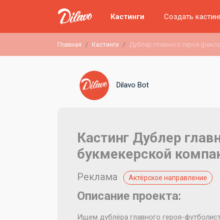
Кастинги
Создать кастин
Главная
Кастинги
Дублер главного героя (рекл
Dilavo Bot
Кастинг Дублер глав
букмекерской компа
Реклама
Актёрское направление
Описание проекта:
Ищем дублёра главного героя-футболист