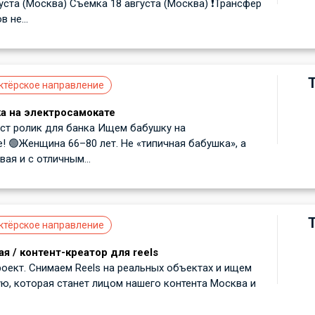
уста (Москва) Съёмка 18 августа (Москва) ❗️Трансфер
 не...
ктёрское направление
а на электросамокате
ст ролик для банка Ищем бабушку на
! 🟢Женщина 66–80 лет. Не «типичная бабушка», а
ая и с отличным...
ктёрское направление
я / контент-креатор для reels
оект. Снимаем Reels на реальных объектах и ищем
, которая станет лицом нашего контента Москва и