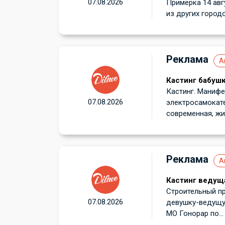
07.08.2026
Примерка 14 авг
из других городов
Реклама
А
Кастинг бабушк
Кастинг. Манифе
07.08.2026
электросамокате
современная, жив
Реклама
А
Кастинг ведуща
Строительный пр
07.08.2026
девушку-ведущую
МО Гонорар по...