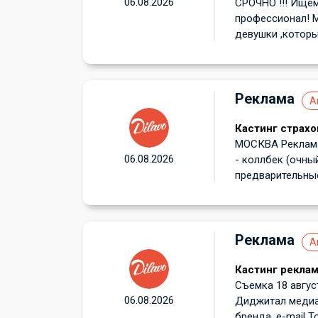
06.08.2026
СРОЧНО !!! Ищем
профессионал! 
девушки ,которы
Реклама
А
Кастинг страхо
МОСКВА Реклама
06.08.2026
- коллбек (очный
предварительные
Реклама
А
Кастинг реклам
Съемка 18 август
06.08.2026
Диджитал медиа: 
бренда, e-mail Т