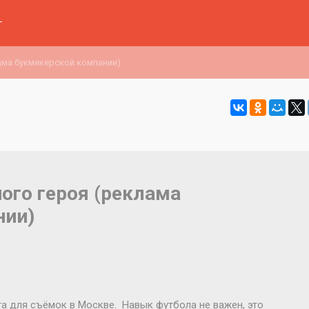
г
ама букмекерской компании)
ного героя (реклама
нии)
а для съёмок в Москве. Навык футбола не важен, это