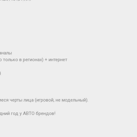
каналы
о только в регионах) + интернет
)
ся черты лица (игровой, не модельный).
дний год у АВТО брендов!