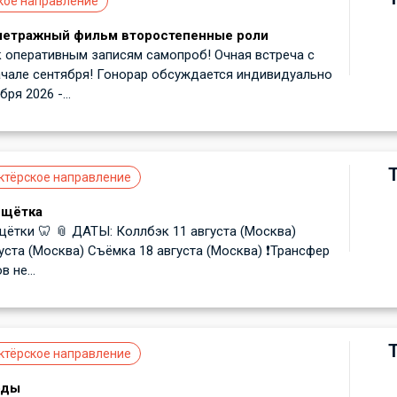
кое направление
метражный фильм второстепенные роли
 оперативным записям самопроб! Очная встреча с
ачале сентября! Гонорар обсуждается индивидуально
ря 2026 -...
ктёрское направление
 щётка
щётки 🦷 📎 ДАТЫ: Коллбэк 11 августа (Москва)
уста (Москва) Съёмка 18 августа (Москва) ❗️Трансфер
 не...
ктёрское направление
оды