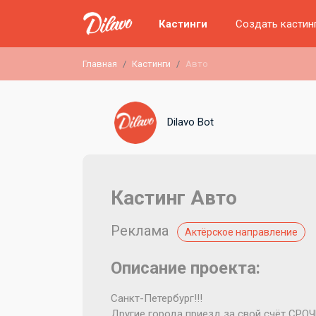
Кастинги
Создать кастин
Главная
Кастинги
Авто
Dilavo Bot
Кастинг Авто
Реклама
Актёрское направление
Описание проекта:
Санкт-Петербург!!!
Другие города приезд за свой счёт С