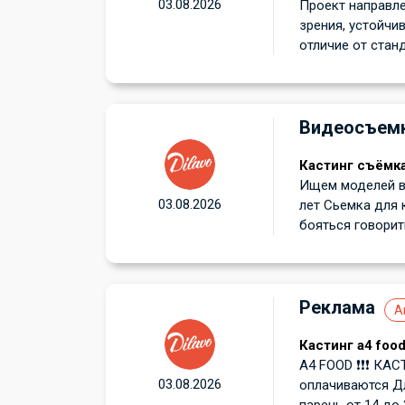
03.08.2026
Проект направл
зрения, устойчи
отличие от станд
Видеосъем
Кастинг съёмка
Ищем моделей в 
03.08.2026
лет Сьемка для 
бояться говорить
Реклама
А
Кастинг а4 foo
A4 FOOD ❗️❗️❗️ К
03.08.2026
оплачиваются Д