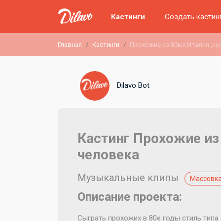
Кастинги
Создать кастин
Главная
Кастинги
Прохожие из 80ых Италия ,ну
Dilavo Bot
Кастинг Прохожие из
человека
Музыкальные клипы
Массовка
Описание проекта:
Сыграть прохожих в 80е годы стиль типа