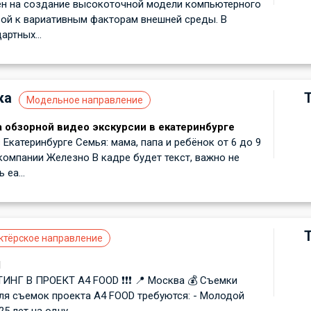
ен на создание высокоточной модели компьютерного
вой к вариативным факторам внешней среды. В
артных...
ка
Модельное направление
 обзорной видео экскурсии в екатеринбурге
Екатеринбурге Семья: мама, папа и ребёнок от 6 до 9
компании Железно В кадре будет текст, важно не
 еа...
ктёрское направление
d
АСТИНГ В ПРОЕКТ A4 FOOD ❗️❗️❗️ 📍 Москва 💰 Съемки
ля съемок проекта A4 FOOD требуются: - Молодой