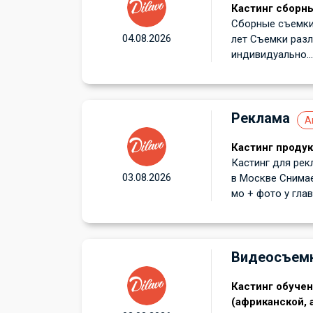
Кастинг сборн
Сборные съемки 
04.08.2026
лет Съемки раз
индивидуально...
Реклама
А
Кастинг проду
Кастинг для рек
03.08.2026
в Москве Снимае
мо + фото у глав
Видеосъем
Кастинг обуче
(африканской, а