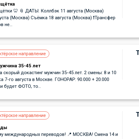
 щётка
щётки 🦷 📎 ДАТЫ: Коллбэк 11 августа (Москва)
уста (Москва) Съёмка 18 августа (Москва) ❗️Трансфер
 не...
ктёрское направление
мужчина 35-45 лет
а скорый докастинг мужчин 35-45 лет. 2 смены: 8 и 10
а 7-го августа в Москве. ГОНОРАР: 90.000 + 20.000
и будет ФОТО, то...
ктёрское направление
оды
му международных переводов! 📍 МОСКВА! Смена 14 и