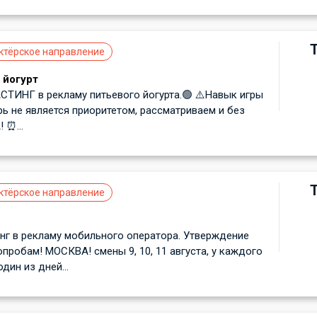
ктёрское направление
 йогурт
ИНГ в рекламу питьевого йогурта.🟢 ⚠️Навык игры
рь не является приоритетом, рассматриваем и без
 ⏰...
ктёрское направление
г в рекламу мобильного оператора. Утверждение
робам! МОСКВА! смены 9, 10, 11 августа, у каждого
один из дней...