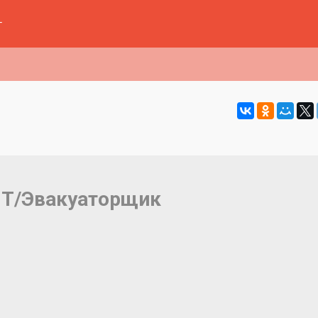
г
НТ/Эвакуаторщик