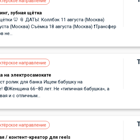
ктёрское направление
инг, зубная щётка
щётки 🦷 📎 ДАТЫ: Коллбэк 11 августа (Москва)
уста (Москва) Съёмка 18 августа (Москва) ❗️Трансфер
 не...
ктёрское направление
а на электросамокате
ст ролик для банка Ищем бабушку на
! 🟢Женщина 66–80 лет. Не «типичная бабушка», а
ая и с отличным...
ктёрское направление
я / контент-креатор для reels