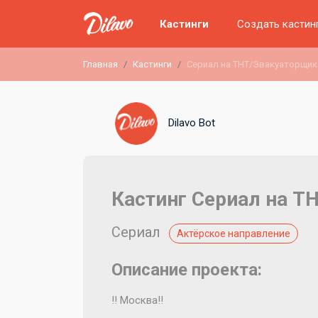
Кастинги
Создать кастин
Главная
Кастинги
Сериал на ТНТ/Эвакуаторщик
Dilavo Bot
Кастинг Сериал на Т
Сериал
Актёрское направление
Описание проекта:
‼️ Москва‼️