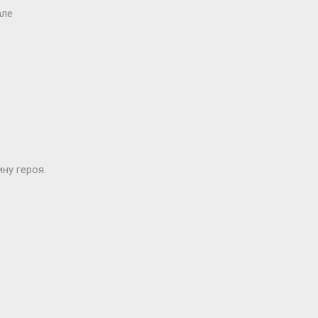
але
ну героя.