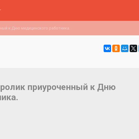
г
ный к Дню медицинского работника.
 ролик приуроченный к Дню
ика.