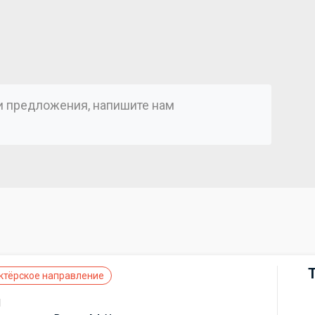
ли предложения, напишите нам
)
ктёрское направление
d