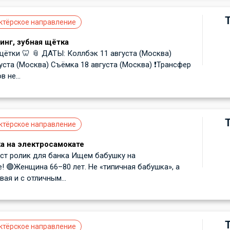
ктёрское направление
инг, зубная щётка
щётки 🦷 📎 ДАТЫ: Коллбэк 11 августа (Москва)
уста (Москва) Съёмка 18 августа (Москва) ❗️Трансфер
 не...
ктёрское направление
а на электросамокате
ст ролик для банка Ищем бабушку на
! 🟢Женщина 66–80 лет. Не «типичная бабушка», а
ая и с отличным...
ктёрское направление