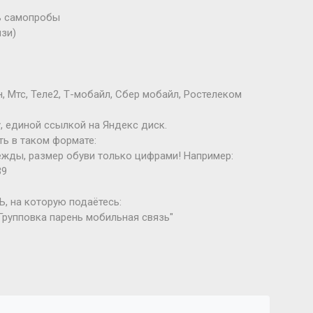
ть самопробы
язи)
, Мтс, Теле2, Т-мобайл, Сбер мобайл, Ростелеком
, единой ссылкой на Яндекс диск.
ть в таком формате:
ежды, размер обуви только цифрами! Например:
39
Ь, на которую подаётесь:
Групповка парень мобильная связь"