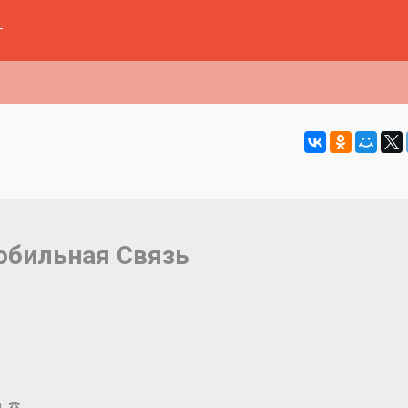
г
обильная Связь
 ☎️