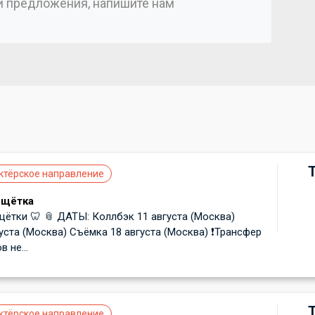
ли предложения, напишите нам
)
ктёрское направление
 щётка
щётки 🦷 📎 ДАТЫ: Коллбэк 11 августа (Москва)
уста (Москва) Съёмка 18 августа (Москва) ❗️Трансфер
 не...
ктёрское направление