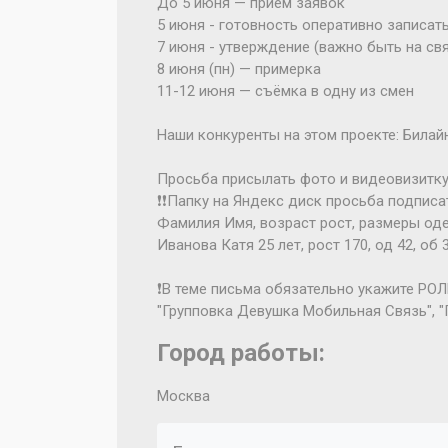
До 5 июня — приём заявок
5 июня - готовность оперативно записа
7 июня - утверждение (важно быть на св
8 июня (пн) — примерка
11-12 июня — съёмка в одну из смен
Наши конкуренты на этом проекте: Билайн
Просьба присылать фото и видеовизитку
❗️❗️Папку на Яндекс диск просьба подписа
Фамилия Имя, возраст рост, размеры од
Иванова Катя 25 лет, рост 170, од 42, об 
❗️В теме письма обязательно укажите РОЛ
"Групповка Девушка Мобильная Связь", "
Город работы:
Москва