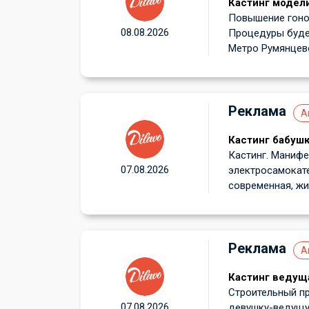
Кастинг модели
Повышение гонор
08.08.2026
Процедуры буде
Метро Румянцево!
Реклама
А
Кастинг бабушк
Кастинг. Манифе
07.08.2026
электросамокате
современная, жив
Реклама
А
Кастинг ведуща
Строительный пр
07.08.2026
девушку-ведущую