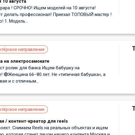
 10 августа
ара ! СРОЧНО! Ищем моделей на 10 августа!
т делать профессионал! Приехал ТОПОВЫЙ мастер !
 1. Модель...
ктёрское направление
а на электросамокате
ст ролик для банка Ищем бабушку на
! 🟢Женщина 66–80 лет. Не «типичная бабушка», а
ая и с отличным...
ктёрское направление
я / контент-креатор для reels
оект. Снимаем Reels на реальных объектах и ищем
, которая станет лицом нашего контента Москва и