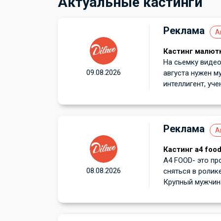
Актуальные кастинги
Реклама
А
Кастинг малют
На сьемку видео
09.08.2026
августа нужен м
интеллигент, уче
Реклама
А
Кастинг а4 foo
А4 FOOD- это пр
08.08.2026
сняться в ролик
Крупный мужчина 