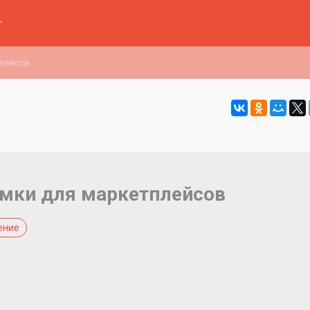
г
плейсов
емки для маркетплейсов
ение