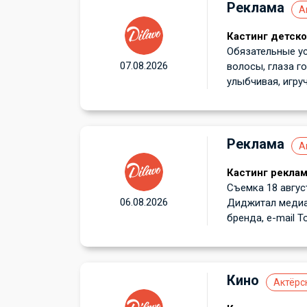
Реклама
А
Кастинг детско
Обязательные ус
07.08.2026
волосы, глаза г
улыбчивая, игруча
Реклама
А
Кастинг реклам
Съемка 18 август
06.08.2026
Диджитал медиа: 
бренда, e-mail Т
Кино
Актёрс