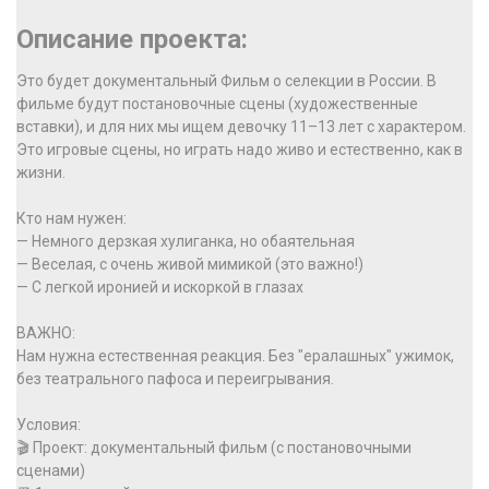
Описание проекта:
Это будет документальный Фильм о селекции в России. В
фильме будут постановочные сцены (художественные
вставки), и для них мы ищем девочку 11–13 лет с характером.
Это игровые сцены, но играть надо живо и естественно, как в
жизни.
Кто нам нужен:
— Немного дерзкая хулиганка, но обаятельная
— Веселая, с очень живой мимикой (это важно!)
— С легкой иронией и искоркой в глазах
ВАЖНО:
Нам нужна естественная реакция. Без "ералашных" ужимок,
без театрального пафоса и переигрывания.
Условия:
🎬 Проект: документальный фильм (с постановочными
сценами)